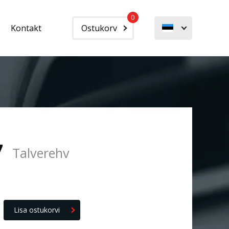
0
Kontakt
Ostukorv
7
Talverehv
Lisa ostukorvi