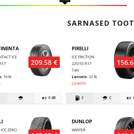
SARNASED TOO
INENTAL
PIRELLI
TACT ICE
ICE FRICTION
209.58 €
156.6
R17
225/55 R17
Talv
s:
16 tk
Laoseis:
32 tk
o
Lisainfo
0 dB
C
C
LI
DUNLOP
 ICE ZERO
WINTER