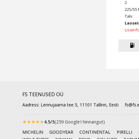
2
225/55 
Talv
Laosei
Lisainf
FS TEENUSED OÜ
Aadress: Lennujaama tee 5, 11101 Tallinn, Eesti
fs@fs.
★
★
★
★
★
4.5/5
(259 Google'i hinnangut)
MICHELIN
GOODYEAR
CONTINENTAL
PIRELLI