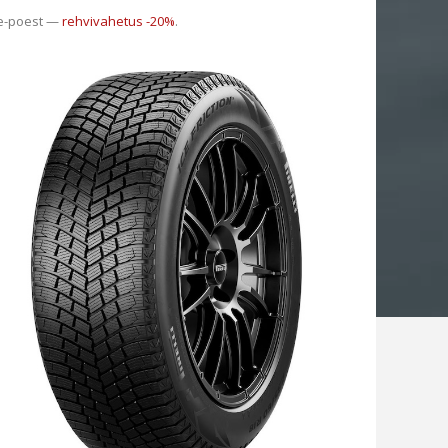
 e-poest —
rehvivahetus -20%
.