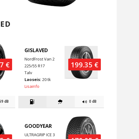
TED
GISLAVED
NordFrost Van 2
7 €
199.35 €
225/55 R17
Talv
Laoseis:
20 tk
Lisainfo
69 dB
0 dB
GOODYEAR
ULTRAGRIP ICE 3