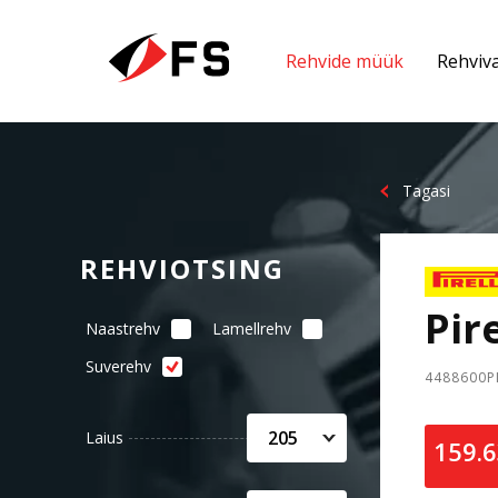
Rehvide müük
Rehviv
Tagasi
REHVIOTSING
Pir
Naastrehv
Lamellrehv
Suverehv
4488600P
205
Laius
159.