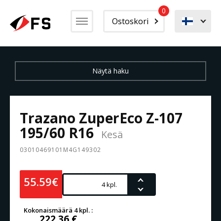
0
Ostoskori
Trazano ZuperEco Z-107
195/60 R16
Kesä
03010469101M4G149302
55.59€
Kokonaismäärä 4 kpl. :
222,36 €