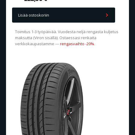
Lisää ostoskoriin
Toimitus 1-3 työpäivää. Vuodesta neljä rengasta kuljetus
maksutta (Viron sisällä). Ostaessasi renkaita
verkkokaupastamme —
rengasvaihto -20%
.