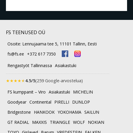
FS TEENUSED OÜ
Osoite: Lennujaama tee 5, 11101 Tallinn, Eesti
fs@fs.ee
+372 617 7350
Rengastyöt Tallinnassa
Asiakastuki
★
★
★
★
★
4.5/5
(259 Google-arvostelua)
FS kumppanit – Viro
Asiakastuki
MICHELIN
Goodyear
Continental
PIRELLI
DUNLOP
Bridgestone
HANKOOK
YOKOHAMA
SAILUN
GT RADIAL
MAXXIS
TRIANGLE
WOLF
NOKIAN
TOYO
Gislaved
Barum
VREDESTEIN
FALKEN