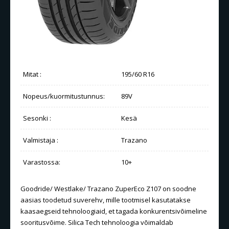
Mitat :
195/60 R16
Nopeus/kuormitustunnus:
89V
Sesonki :
Kesä
Valmistaja :
Trazano
Varastossa:
10+
Goodride/ Westlake/ Trazano ZuperEco Z107 on soodne
aasias toodetud suverehv, mille tootmisel kasutatakse
kaasaegseid tehnoloogiaid, et tagada konkurentsivõimeline
sooritusvõime. Silica Tech tehnoloogia võimaldab