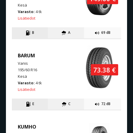
Kesä
Varasto:
4 tk
Lisätiedot
B
A
69 dB
BARUM
Vanis
73.38 €
195/60 R16
Kesä
Varasto:
4 tk
Lisätiedot
E
C
72 dB
KUMHO