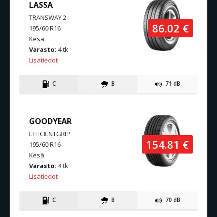
LASSA
TRANSWAY 2
86.02 €
195/60 R16
Kesä
Varasto:
4 tk
Lisätiedot
C
B
71 dB
GOODYEAR
EFFICIENTGRIP
154.81 €
195/60 R16
Kesä
Varasto:
4 tk
Lisätiedot
C
B
70 dB