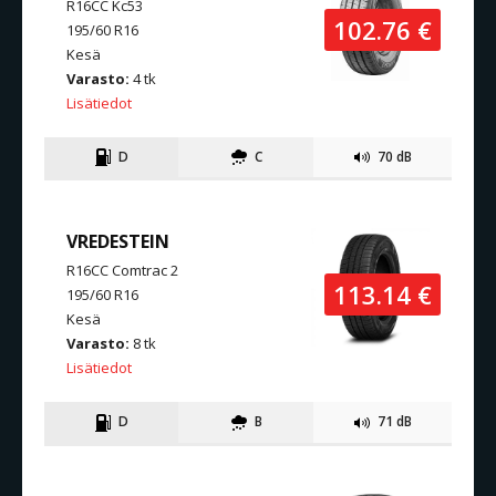
R16CC Kc53
102.76 €
195/60 R16
Kesä
Varasto:
4 tk
Lisätiedot
D
C
70 dB
VREDESTEIN
R16CC Comtrac 2
113.14 €
195/60 R16
Kesä
Varasto:
8 tk
Lisätiedot
D
B
71 dB