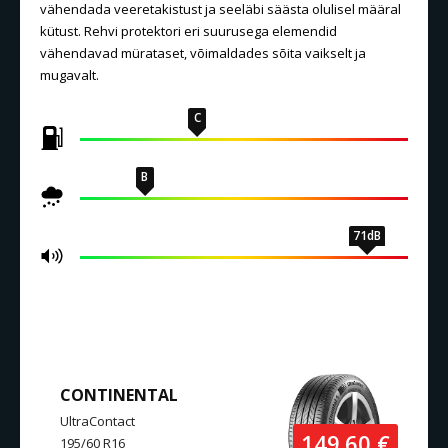
vähendada veeretakistust ja seeläbi säästa olulisel määral
kütust. Rehvi protektori eri suurusega elemendid
vähendavad mürataset, võimaldades sõita vaikselt ja
mugavalt.
C
B
71dB
SAMANLAISET TUOTTEET
CONTINENTAL
UltraContact
149.60 €
195/60 R16