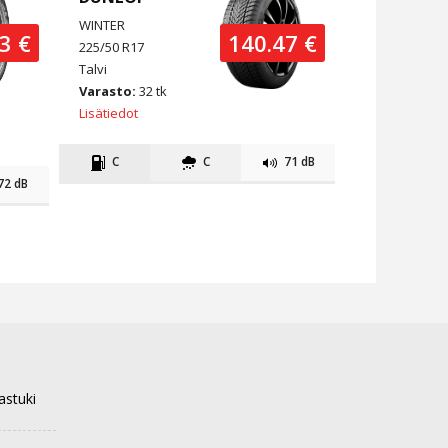
WINTER
3 €
140.47 €
225/50 R17
Talvi
Varasto:
32 tk
Lisätiedot
C
C
71 dB
72 dB
astuki