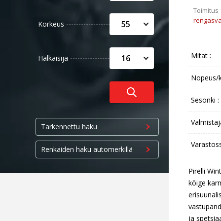
Toimitus
rengasva
55
Korkeus
Mitat :
16
Halkaisija
Nopeus/k
Sesonki :
Valmistaj
Tarkennettu haku
Varastos
Renkaiden haku automerkillä
Pirelli Wi
kõige kar
erisuunali
vastupanda
ja spetsi