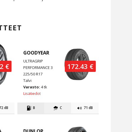
TTEET
GOODYEAR
ULTRAGRIP
2 €
172.43 €
PERFORMANCE 3
225/50 R17
Talvi
Varasto:
4 tk
Lisätiedot
72 dB
B
C
71 dB
DUNLOP