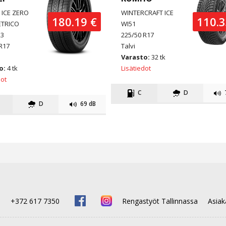
 ICE ZERO
WINTERCRAFT ICE
180.19 €
110.3
TRICO
WI51
23
225/50 R17
R17
Talvi
Varasto:
32 tk
o:
4 tk
Lisätiedot
dot
C
D
D
69 dB
e
+372 617 7350
Rengastyöt Tallinnassa
Asiak