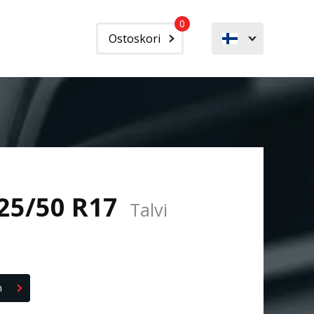
0
Ostoskori
225/50 R17
Talvi
n