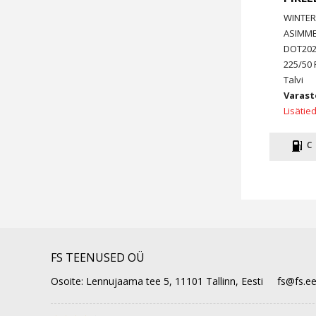
WINTER
ASIMME
DOT20
225/50 
Talvi
Varast
Lisätie
C
FS TEENUSED OÜ
Osoite: Lennujaama tee 5, 11101 Tallinn, Eesti
fs@fs.e