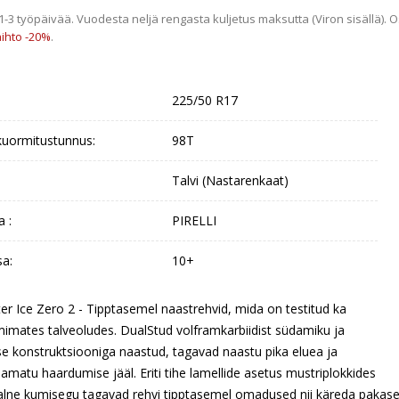
 1-3 työpäivää. Vuodesta neljä rengasta kuljetus maksutta (Viron sisällä
ihto -20%
.
225/50 R17
uormitustunnus:
98T
Talvi (Nastarenkaat)
a :
PIRELLI
sa:
10+
nter Ice Zero 2 - Tipptasemel naastrehvid, mida on testitud ka
mimates talveoludes. DualStud volframkarbiidist südamiku ja
se konstruktsiooniga naastud, tagavad naastu pika eluea ja
matu haardumise jääl. Eriti tihe lamellide asetus mustriplokkides
aalne kumisegu tagavad rehvi tipptasemel omadused nii käreda pakase 