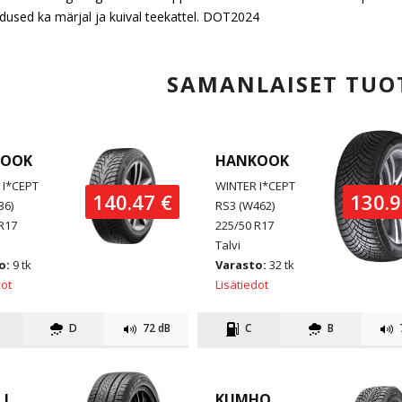
used ka märjal ja kuival teekattel. DOT2024
SAMANLAISET TUO
KOOK
HANKOOK
 I*CEPT
WINTER I*CEPT
140.47 €
130.9
36)
RS3 (W462)
R17
225/50 R17
Talvi
o:
9 tk
Varasto:
32 tk
dot
Lisätiedot
D
72 dB
C
B
LI
KUMHO