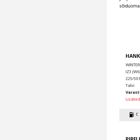
sõiduomad
HAN
WINTER
IZ3 (W6
225/50 
Talvi
Varast
Lisätie
C
PIREL