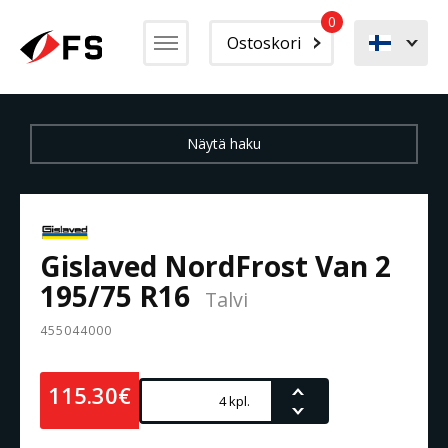
0
Ostoskori
Gislaved NordFrost Van 2
195/75 R16
Talvi
455044000
115.30€