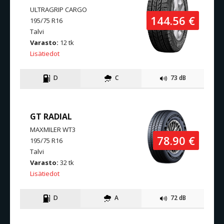
ULTRAGRIP CARGO
144.56 €
195/75 R16
Talvi
Varasto:
12 tk
Lisätiedot
D
C
73 dB
GT RADIAL
MAXMILER WT3
78.90 €
195/75 R16
Talvi
Varasto:
32 tk
Lisätiedot
D
A
72 dB