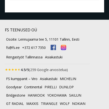
FS TEENUSED OÜ
Osoite: Lennujaama tee 5, 11101 Tallinn, Eesti
fs@fs.ee
+372 617 7350
Rengastyöt Tallinnassa
Asiakastuki
★
★
★
★
★
4.5/5
(259 Google-arvostelua)
FS kumppanit – Viro
Asiakastuki
MICHELIN
Goodyear
Continental
PIRELLI
DUNLOP
Bridgestone
HANKOOK
YOKOHAMA
SAILUN
GT RADIAL
MAXXIS
TRIANGLE
WOLF
NOKIAN