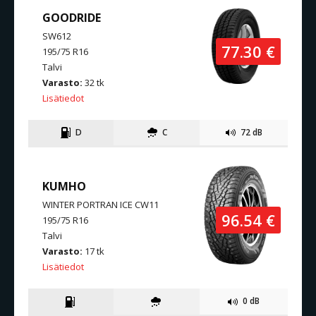
GOODRIDE
SW612
77.30 €
195/75 R16
Talvi
Varasto:
32 tk
Lisätiedot
D
C
72 dB
KUMHO
WINTER PORTRAN ICE CW11
96.54 €
195/75 R16
Talvi
Varasto:
17 tk
Lisätiedot
0 dB