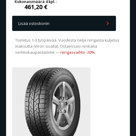
Kokonaismäärä 4 kpl. :
461,20 €
Lisää ostoskoriin
Toimitus 1-3 työpäivää. Vuodesta neljä rengasta kuljetus
maksutta (Viron sisällä). Ostaessasi renkaita
verkkokaupastamme —
rengasvaihto -20%
.