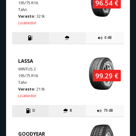
96.54 €
195/75 R16
Talvi
Varasto:
32 tk
Lisätiedot
0 dB
LASSA
WINTUS 2
99.29 €
195/75 R16
Talvi
Varasto:
21 tk
Lisätiedot
D
B
75 dB
GOODYEAR