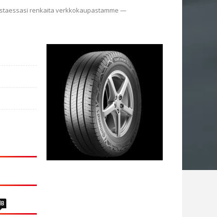
). Ostaessasi renkaita verkkokaupastamme —
dB