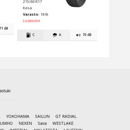
215/60 R17
Kesä
Varasto:
18 tk
Lisätiedot
71 dB
C
A
70 dB
astuki
K
YOKOHAMA
SAILUN
GT RADIAL
KUMHO
NEXEN
Sava
WESTLAKE