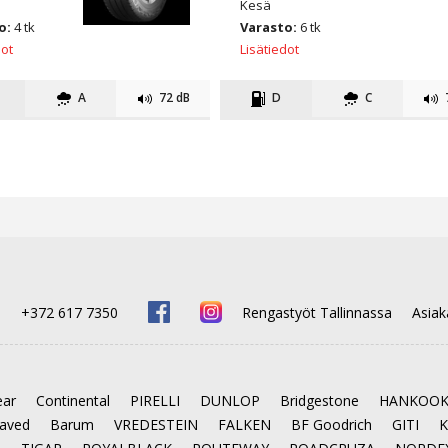
Kesä
o:
4 tk
Varasto:
6 tk
dot
Lisätiedot
A
72 dB
D
C
e
+372 617 7350
Rengastyöt Tallinnassa
Asiak
ar
Continental
PIRELLI
DUNLOP
Bridgestone
HANKOO
laved
Barum
VREDESTEIN
FALKEN
BF Goodrich
GITI