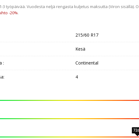
 1-3 työpäivää. Vuodesta neljä rengasta kuljetus maksutta (Viron sisällä
ihto -20%
.
215/60 R17
Kesä
a :
Continental
sa:
4
72