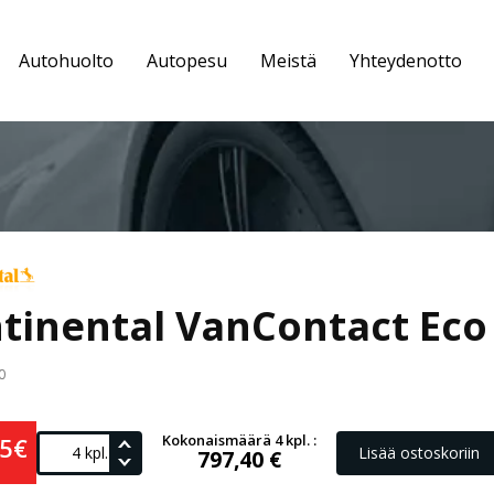
Autohuolto
Autopesu
Meistä
Yhteydenotto
tinental VanContact Eco
0
Kokonaismäärä 4 kpl. :
35€
Lisää ostoskoriin
797,40 €