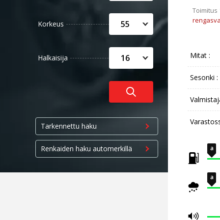
Toimitus
rengasva
55
Korkeus
Mitat :
16
Halkaisija
Sesonki :
Valmistaj
Varastos
Tarkennettu haku
Renkaiden haku automerkillä
a
a