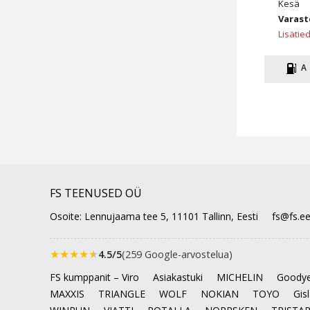
Kesä
Varast
Lisätie
A
FS TEENUSED OÜ
Osoite: Lennujaama tee 5, 11101 Tallinn, Eesti
fs@fs.e
★
★
★
★
★
4.5/5
(259 Google-arvostelua)
FS kumppanit – Viro
Asiakastuki
MICHELIN
Goodye
MAXXIS
TRIANGLE
WOLF
NOKIAN
TOYO
Gis