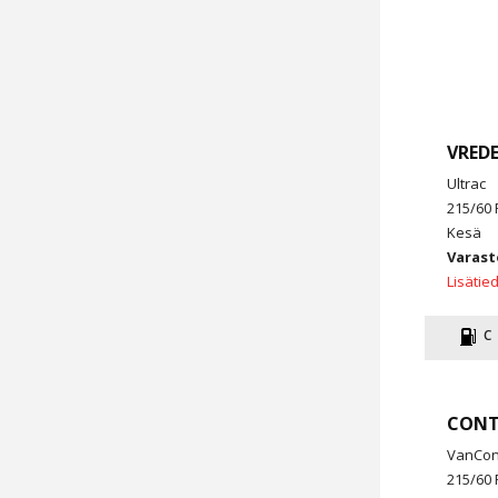
VRED
Ultrac
215/60 
Kesä
Varast
Lisätie
C
CONT
VanCon
215/60 