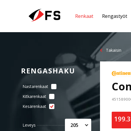
Renkaat
Rengastyöt
Takaisin
RENGASHAKU
Con
Nastarenkaat
Kitkarenkaat
45158900
Kesärenkaat
199.
205
Leveys