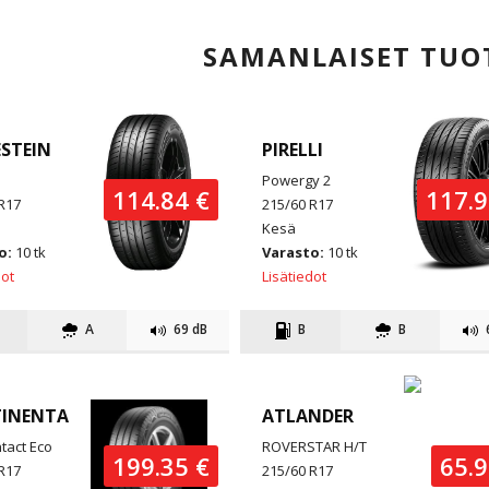
SAMANLAISET TUO
ESTEIN
PIRELLI
Powergy 2
114.84 €
117.9
R17
215/60 R17
Kesä
o:
10 tk
Varasto:
10 tk
dot
Lisätiedot
A
69 dB
B
B
INENTAL
ATLANDER
tact Eco
ROVERSTAR H/T
199.35 €
65.9
R17
215/60 R17