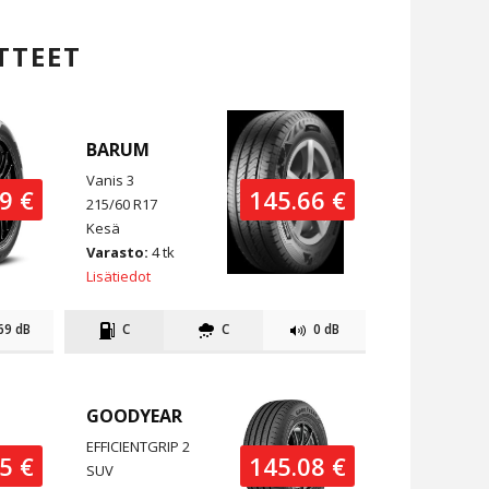
TTEET
BARUM
Vanis 3
9 €
145.66 €
215/60 R17
Kesä
Varasto:
4 tk
Lisätiedot
69 dB
C
C
0 dB
GOODYEAR
EFFICIENTGRIP 2
5 €
145.08 €
SUV