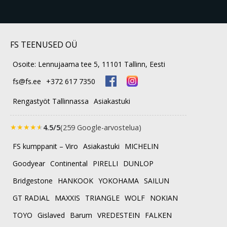
FS TEENUSED OÜ
Osoite: Lennujaama tee 5, 11101 Tallinn, Eesti
fs@fs.ee
+372 617 7350
Rengastyöt Tallinnassa
Asiakastuki
★
★
★
★
★
4.5/5
(259 Google-arvostelua)
FS kumppanit – Viro
Asiakastuki
MICHELIN
Goodyear
Continental
PIRELLI
DUNLOP
Bridgestone
HANKOOK
YOKOHAMA
SAILUN
GT RADIAL
MAXXIS
TRIANGLE
WOLF
NOKIAN
TOYO
Gislaved
Barum
VREDESTEIN
FALKEN