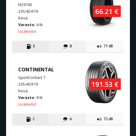
NS9100
66.21 €
235/40 R19
Kesä
Varasto:
4 tk
Lisätiedot
E
B
71 dB
CONTINENTAL
SportContact 7
191.53 €
235/40 R19
Kesä
Varasto:
8 tk
Lisätiedot
C
A
72 dB