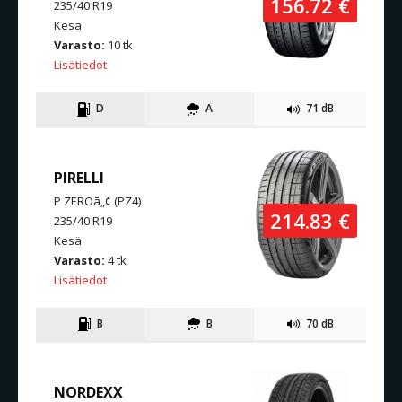
156.72 €
235/40 R19
Kesä
Varasto:
10 tk
Lisätiedot
D
A
71 dB
PIRELLI
P ZEROā„¢ (PZ4)
214.83 €
235/40 R19
Kesä
Varasto:
4 tk
Lisätiedot
B
B
70 dB
NORDEXX