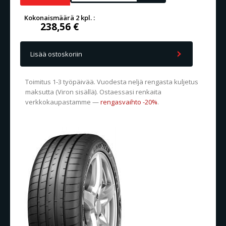
Kokonaismäärä 2 kpl. :
238,56 €
Lisää ostoskoriin
Toimitus 1-3 työpäivää. Vuodesta neljä rengasta kuljetus
maksutta (Viron sisällä). Ostaessasi renkaita
verkkokaupastamme —
rengasvaihto -20%
.