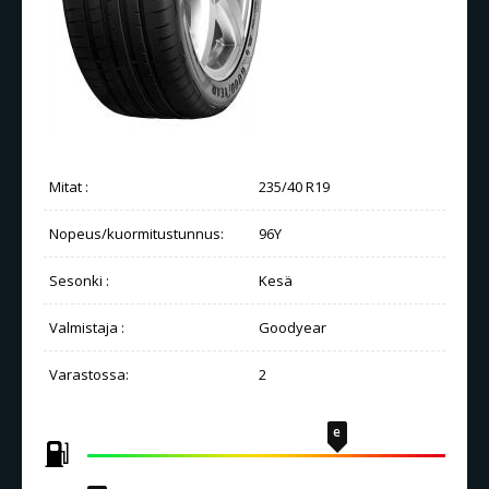
Mitat :
235/40 R19
Nopeus/kuormitustunnus:
96Y
Sesonki :
Kesä
Valmistaja :
Goodyear
Varastossa:
2
e