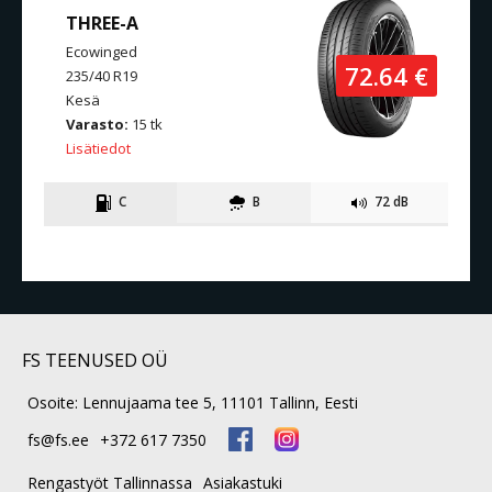
THREE-A
Ecowinged
72.64 €
235/40 R19
Kesä
Varasto:
15 tk
Lisätiedot
C
B
72 dB
FS TEENUSED OÜ
Osoite: Lennujaama tee 5, 11101 Tallinn, Eesti
fs@fs.ee
+372 617 7350
Rengastyöt Tallinnassa
Asiakastuki