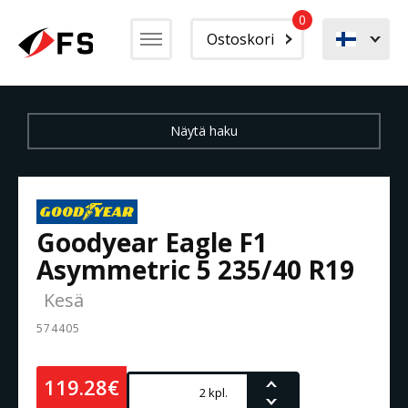
0
Ostoskori
Goodyear Eagle F1
Asymmetric 5 235/40 R19
Kesä
574405
119.28€