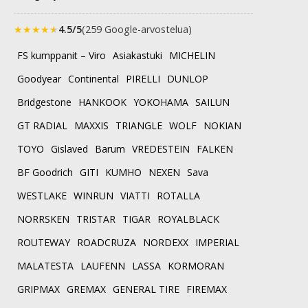
★
★
★
★
★
4.5/5
(259 Google-arvostelua)
FS kumppanit – Viro
Asiakastuki
MICHELIN
Goodyear
Continental
PIRELLI
DUNLOP
Bridgestone
HANKOOK
YOKOHAMA
SAILUN
GT RADIAL
MAXXIS
TRIANGLE
WOLF
NOKIAN
TOYO
Gislaved
Barum
VREDESTEIN
FALKEN
BF Goodrich
GITI
KUMHO
NEXEN
Sava
WESTLAKE
WINRUN
VIATTI
ROTALLA
NORRSKEN
TRISTAR
TIGAR
ROYALBLACK
ROUTEWAY
ROADCRUZA
NORDEXX
IMPERIAL
MALATESTA
LAUFENN
LASSA
KORMORAN
GRIPMAX
GREMAX
GENERAL TIRE
FIREMAX