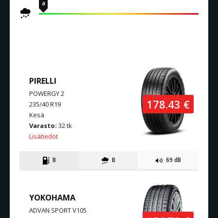
a
SAMANLAISET TUOTTEET
PIRELLI
POWERGY 2
178.43 €
235/40 R19
Kesä
Varasto:
32 tk
Lisätiedot
B
B
69 dB
YOKOHAMA
ADVAN SPORT V105