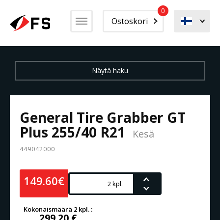
0
Ostoskori
General Tire Grabber GT
Plus 255/40 R21
Kesä
449042000
149.60€
Kokonaismäärä 2 kpl. :
299,20 €