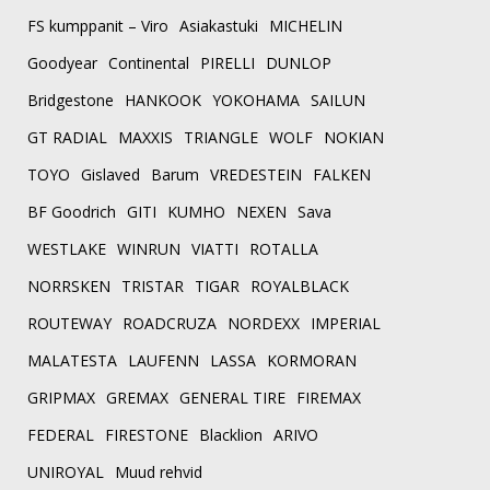
FS kumppanit – Viro
Asiakastuki
MICHELIN
Goodyear
Continental
PIRELLI
DUNLOP
Bridgestone
HANKOOK
YOKOHAMA
SAILUN
GT RADIAL
MAXXIS
TRIANGLE
WOLF
NOKIAN
TOYO
Gislaved
Barum
VREDESTEIN
FALKEN
BF Goodrich
GITI
KUMHO
NEXEN
Sava
WESTLAKE
WINRUN
VIATTI
ROTALLA
NORRSKEN
TRISTAR
TIGAR
ROYALBLACK
ROUTEWAY
ROADCRUZA
NORDEXX
IMPERIAL
MALATESTA
LAUFENN
LASSA
KORMORAN
GRIPMAX
GREMAX
GENERAL TIRE
FIREMAX
FEDERAL
FIRESTONE
Blacklion
ARIVO
UNIROYAL
Muud rehvid