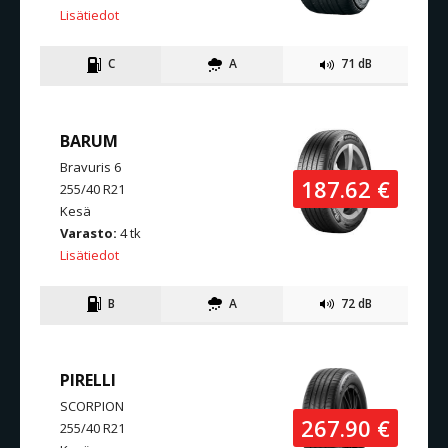
Lisätiedot
C
A
71 dB
BARUM
Bravuris 6
187.62 €
255/40 R21
Kesä
Varasto:
4 tk
Lisätiedot
B
A
72 dB
PIRELLI
SCORPION
267.90 €
255/40 R21