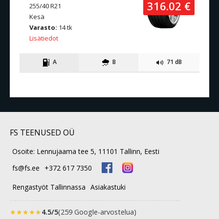
316.02 €
255/40 R21
Kesä
Varasto:
14 tk
Lisätiedot
A
B
71 dB
FS TEENUSED OÜ
Osoite: Lennujaama tee 5, 11101 Tallinn, Eesti
fs@fs.ee
+372 617 7350
Rengastyöt Tallinnassa
Asiakastuki
★
★
★
★
★
4.5/5
(259 Google-arvostelua)