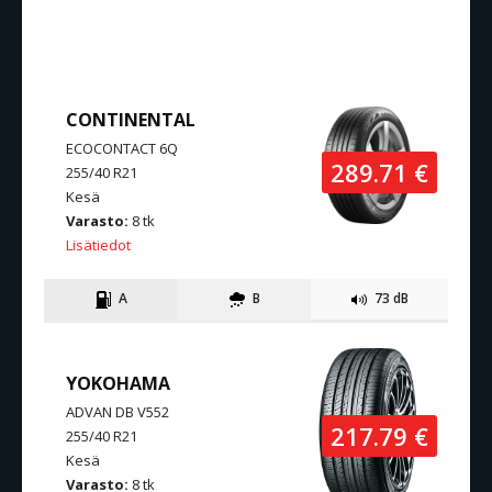
SAMANLAISET TUOTTEET
CONTINENTAL
ECOCONTACT 6Q
289.71 €
255/40 R21
Kesä
Varasto:
8 tk
Lisätiedot
A
B
73 dB
YOKOHAMA
ADVAN DB V552
217.79 €
255/40 R21
Kesä
Varasto:
8 tk