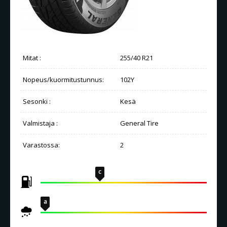
Mitat :
255/40 R21
Nopeus/kuormitustunnus:
102Y
Sesonki :
Kesä
Valmistaja :
General Tire
Varastossa:
2
c
a